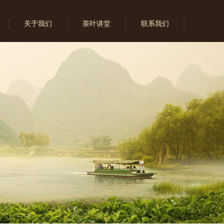
关于我们
茶叶讲堂
联系我们