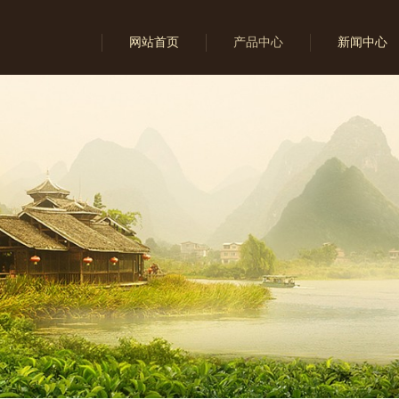
网站首页
产品中心
新闻中心